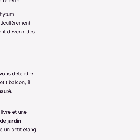
 fenêtre.
phytum
rticulièrement
vent devenir des
 vous détendre
it balcon, il
eauté.
livre et une
de jardin
 un petit étang.