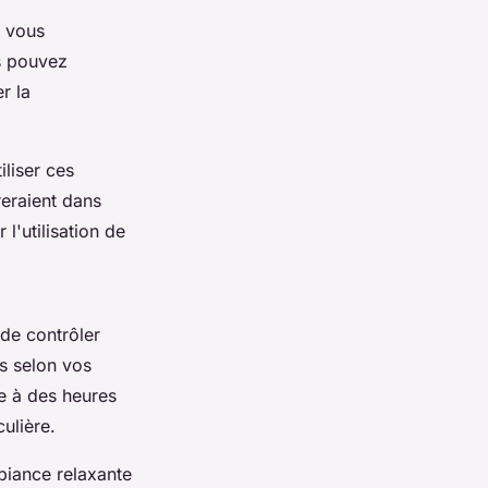
vous
s pouvez
r la
liser ces
reraient dans
l'utilisation de
 de contrôler
es selon vos
e à des heures
ulière.
biance relaxante