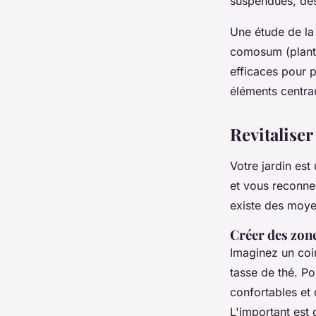
suspendues, des
Une étude de l
comosum
(plant
efficaces pour p
éléments centra
Revitaliser
Votre jardin es
et vous reconnec
existe des moye
Créer des zone
Imaginez un coi
tasse de thé. P
confortables et
L'important est 