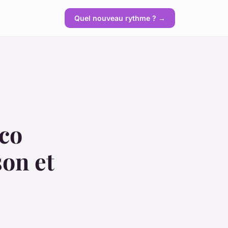
Quel nouveau rythme ? →
éco
son et