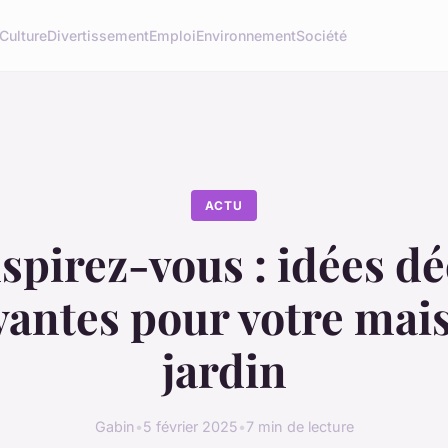
Culture
Divertissement
Emploi
Environnement
Société
ACTU
spirez-vous : idées d
antes pour votre mai
jardin
Gabin
•
5 février 2025
•
7 min de lecture