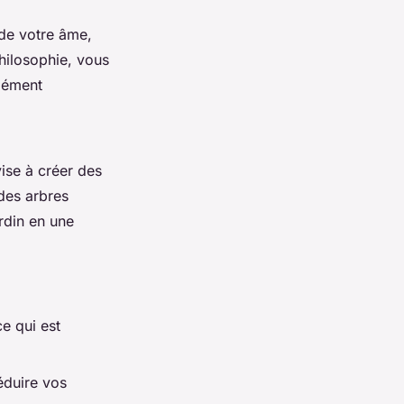
t de votre âme,
hilosophie, vous
dément
ise à créer des
 des arbres
rdin en une
ce qui est
éduire vos