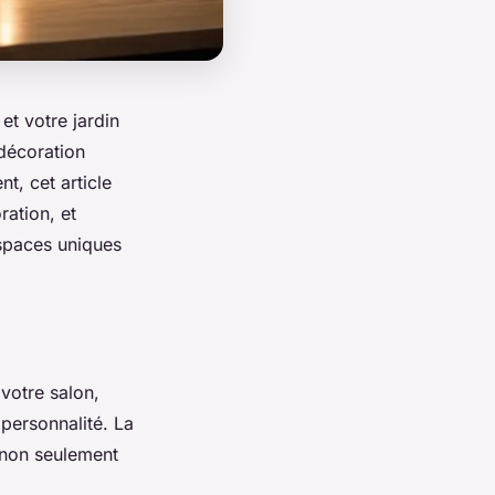
et votre jardin
décoration
t, cet article
ation, et
spaces uniques
votre salon,
personnalité. La
 non seulement