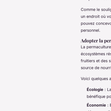
Comme le soulig
un endroit où v
pouvez concevoi
personnel.
Adopter la pe
La
permaculture
écosystèmes rési
fruitiers et de
source de nourrit
Voici quelques 
Écologie
: La
bénéfique po
Économie
: 