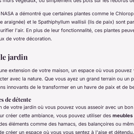
 murs végétaux, ou simplement des pots sur les rebords de
a NASA a démontré que certaines plantes comme le
Chloro
e araignée) et le
Spathiphyllum wallisii
(lis de paix) sont pa
urifier l'air. En plus de leur fonctionnalité, ces plantes peu
ux de votre décoration.
 le jardin
t une extension de votre maison, un espace où vous pouvez
ter avec la nature. Que vous ayez un grand terrain ou un pet
ns innovants de le transformer en un havre de paix et de b
s de détente
n de votre jardin où vous pouvez vous asseoir avec un bon 
our créer cette ambiance, vous pouvez utiliser des
meubles 
 des éléments comme des hamacs, des balançoires ou même
de créer un espace où vous vous sentez à l'aise et détendu.