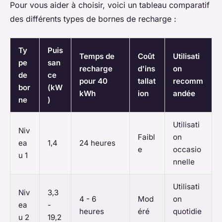
Pour vous aider à choisir, voici un tableau comparatif
des différents types de bornes de recharge :
Ty
Puis
Temps de
Coût
Utilisati
pe
san
recharge
d'ins
on
de
ce
pour 40
tallat
recomm
bor
(kW
kWh
ion
andée
ne
)
Utilisati
Niv
Faibl
on
ea
1,4
24 heures
e
occasio
u 1
nnelle
Utilisati
Niv
3,3
4 - 6
Mod
on
ea
-
heures
éré
quotidie
u 2
19,2