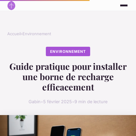
Accueil
›
Environnement
ENVIRONNEMENT
Guide pratique pour installer
une borne de recharge
efficacement
Gabin
•
5 février 2025
•
9 min de lecture