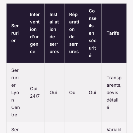
Co
Inter
Inst
Rép
nse
vent
allat
arati
Ser
ils
ion
ion
on
ruri
en
Tarifs
d'ur
de
de
er
séc
gen
serr
serr
urit
ce
ures
ures
é
Ser
ruri
Transp
er
arents,
Oui,
Lyo
Oui
Oui
Oui
devis
24/7
n
détaill
Cen
é
tre
Ser
Variabl