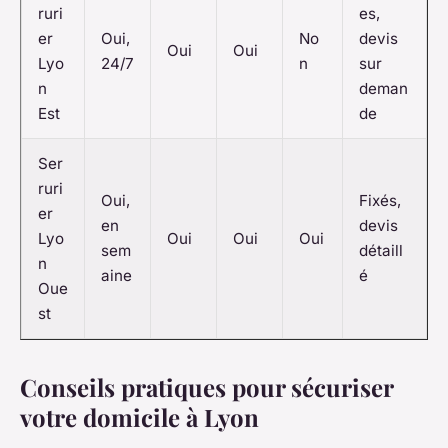
ruri
es,
er
Oui,
No
devis
Oui
Oui
Lyo
24/7
n
sur
n
deman
Est
de
Ser
ruri
Oui,
Fixés,
er
en
devis
Lyo
Oui
Oui
Oui
sem
détaill
n
aine
é
Oue
st
Conseils pratiques pour sécuriser
votre domicile à Lyon